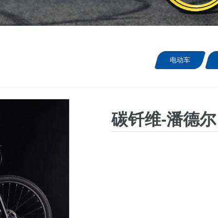
电动车
碳钎维-潘德尔